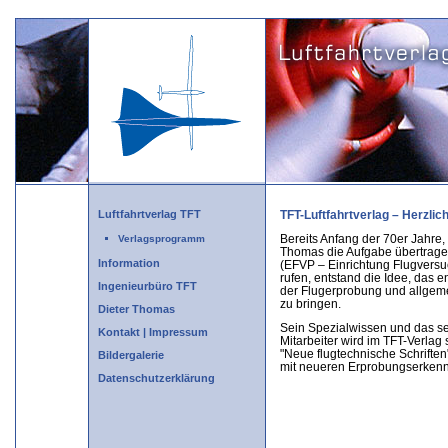
Luftfahrtverlag TFT
TFT-Luftfahrtverlag – Herzli
Bereits Anfang der 70er Jahre,
Verlagsprogramm
Thomas die Aufgabe übertragen
Information
(EFVP – Einrichtung Flugvers
rufen, entstand die Idee, das
Ingenieurbüro TFT
der Flugerprobung und allgeme
zu bringen.
Dieter Thomas
Sein Spezialwissen und das s
Kontakt | Impressum
Mitarbeiter wird im TFT-Verlag 
"Neue flugtechnische Schriften
Bildergalerie
mit neueren Erprobungserkennt
Datenschutzerklärung